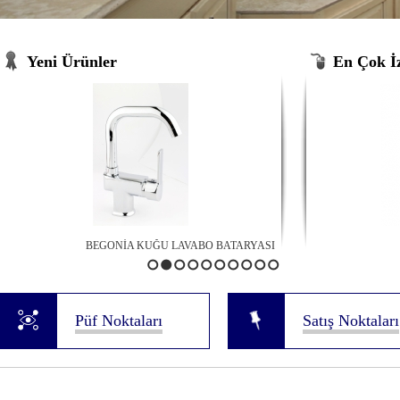
Yaşamı kolaylaştıran şık ve kullanışlı tasarım ürünleri...
Yeni Ürünler
En Çok İ
BEGONİA KUĞU LAVABO BATARYASI
Cloves Mix Banyo Bataryası
LU
1
2
3
4
5
6
7
8
9
10
Püf Noktaları
Satış Noktaları