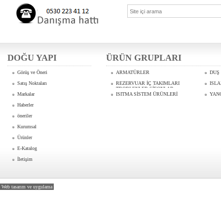
DOĞU YAPI
ÜRÜN GRUPLARI
Görüş ve Öneri
ARMATÜRLER
DUŞ
Satış Noktaları
REZERVUAR İÇ TAKIMLARI
ISL
TROBLENLER SİFONLAR
Markalar
ISITMA SİSTEM ÜRÜNLERİ
YANG
Haberler
öneriler
Kurumsal
Ürünler
E-Katalog
İletişim
Web tasarım ve uygulama